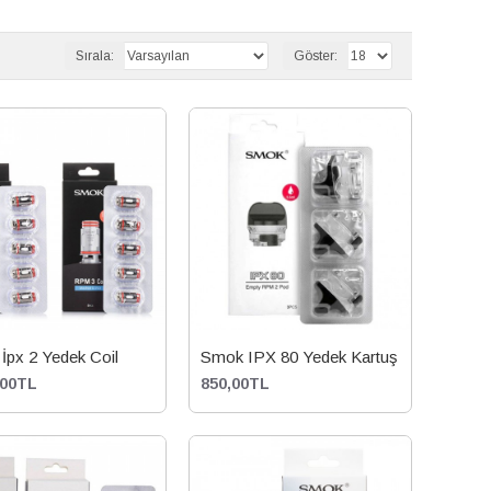
Sırala:
Göster:
İpx 2 Yedek Coil
Smok IPX 80 Yedek Kartuş
,00TL
850,00TL