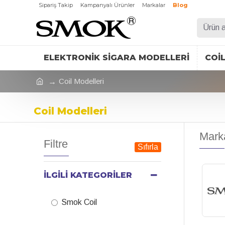
Sipariş Takip
Kampanyalı Ürünler
Markalar
Blog
ELEKTRONIK SIGARA MODELLERI
COI
Coil Modelleri
Coil Modelleri
Mark
Filtre
Sıfırla
İLGILI KATEGORILER
Smok Coil