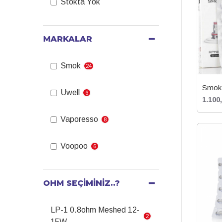
Stokta Yok
MARKALAR
Smok
24
Smok 
Uwell
6
1.100
Vaporesso
8
Voopoo
6
OHM SEÇIMINIZ..?
LP-1 0.8ohm Meshed 12-
2
15W