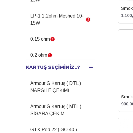
Smok 
1.100
LP-1 1.2ohm Meshed 10-
2
15W
0.15 ohm
1
0.2 ohm
1
KARTUŞ SEÇIMINIZ..?
0.3 ohm
1
Armour G Kartuş ( DTL )
0.6 ohm
1
NARGİLE ÇEKİMİ
Smok 
0.7 ohm
1
900,0
Armour G Kartuş ( MTL )
SİGARA ÇEKİMİ
0.8 Mesh 13-18W
1
GTX Pod 22 ( GO 40 )