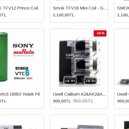
TFV12 Prince Coil
Smok TFV18 Mini Coil - G Priv 4 Coil
SMOK 
0TL
1.100,00TL
1.100
-16 %
Vtc6 18650 Yedek Pil
Uwell Caliburn A2&AK2&A2S Kartuş
950,00TL
0TL
800,00TL
900,0