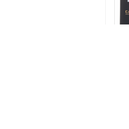
G3 0,4 ohm ( G3/GK3
1
PRO UYUMLU )
G3 0.6 ohm
1
G3 0.9 ohm
1
G3 1.2 ohm
1
800,0
G4 GPP 0.6 ohm
1
GT CCELL 0.5ohm 25-
2
40W
GT CCELL2 0.3 OHM 35-
2
40W