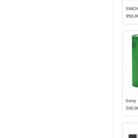
1
2ML
SMOK 
950,0
COREX 2.0 - 0.6Ω Mesh
1
2ML
COREX 2.0 - 0.7Ω Mesh
1
3ML
D-Coil Mesh 0,15Ω (DTL,
1
55W-65W)
D-Coil Mesh 0,23Ω (DTL,
1
Sony 
45W-55W)
300,0
D-Coil Mesh 0,4Ω
1
(RDL/DL, 25W-35W)