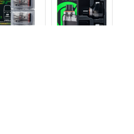
Uwell Caliburn G4 GPP Kartuş
Vaporesso Armour G/G2 Yedek Kartuş
,00TL
850,00TL