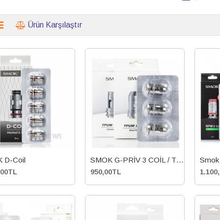
Ürün Karşılaştır
 D-Coil
SMOK G-PRİV 3 COİL / TFV16 LİTE
Smok 
,00TL
950,00TL
1.100