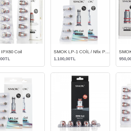
IPX80 Coil
SMOK LP-1 COİL / Nfix Pro / Novo 4 Coili
SMOK 
,00TL
1.100,00TL
950,0