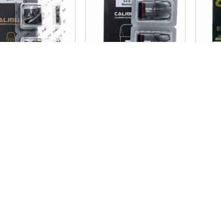
Uwell Caliburn G2 Yedek Kartuş
Uwell Caliburn G3 Yedek Kartuş
0TL
1.000,00TL
1.000