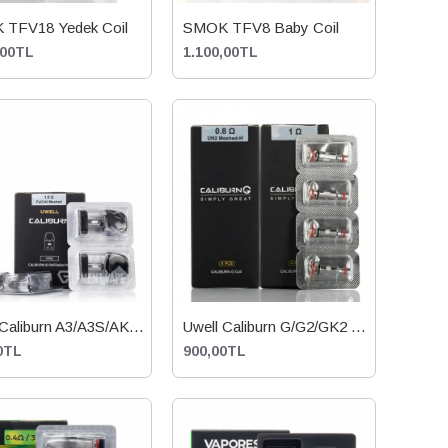
TFV18 Yedek Coil
SMOK TFV8 Baby Coil
,00TL
1.100,00TL
Uwell Caliburn A3/A3S/AK3 Kartuş
Uwell Caliburn G/G2/GK2 Coil
0TL
900,00TL