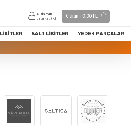
Giriş Yap
0 ürün - 0,00TL
veya kayıt ol
LIKITLER
SALT LIKITLER
YEDEK PARÇALAR