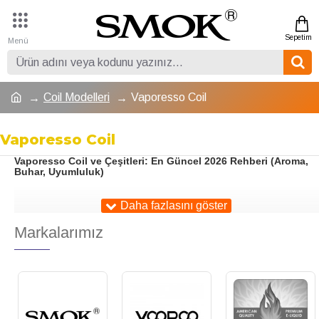
Coil Modelleri
Vaporesso Coil
Vaporesso Coil
Vaporesso Coil ve Çeşitleri: En Güncel 2026 Rehberi (Aroma,
Buhar, Uyumluluk)
Elektronik sigara
dünyasında inovasyon denildiğinde akla
Markalarımız
gelen ilk markalardan biri
Vaporesso
’dur. Geliştirdiği gelişmiş
coil teknolojileri, hızlı ısınma yapıları ve yüksek aroma
performansı ile
Vaporesso
, dünya çapında milyonlarca
kullanıcı tarafından tercih edilmektedir. Bu makalede
Vaporesso coil çeşitlerini, hangi cihazlarla uyumlu olduklarını