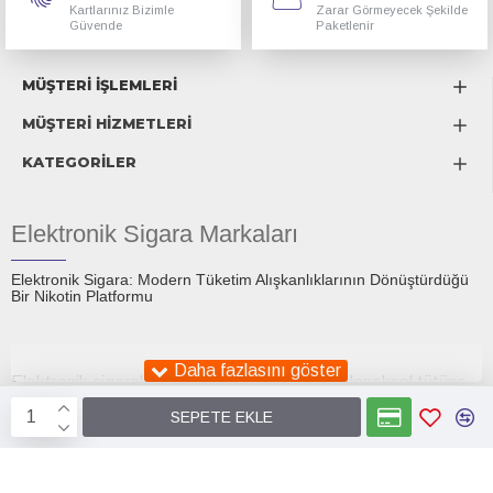
Kartlarınız Bizimle
Zarar Görmeyecek Şekilde
Güvende
Paketlenir
MÜŞTERİ İŞLEMLERİ
MÜŞTERİ HİZMETLERİ
KATEGORİLER
Elektronik Sigara Markaları
Elektronik Sigara: Modern Tüketim Alışkanlıklarının Dönüştürdüğü
Bir Nikotin Platformu
Elektronik sigaralar, son on yıl içinde hem geleneksel tütüne
alternatif olarak sunulan bir tüketim aracı hem de küresel bir
SEPETE EKLE
tartışma konusu hâline gelmiştir. İlk ortaya çıktıklarında
Smok
Elektronik Sigara
Smokstore1.com
sigara bırakmaya yardımcı bir teknoloji olarak tanıtılan e-
sigaralar, günümüzde daha geniş bir sosyokültürel zeminde