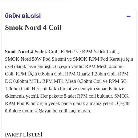
ÜRÜN BILGISI
Smok Nord 4 Coil
Smok Nord 4
Yedek
Coil
,
RPM 2 ve RPM Yedek Coil
,
SMOK Nord 50W
Pod
Sistemi ve SMOK RPM
Pod
Kartu
şu i
çin
özel olarak tasarlanm
ıştır. 6
çe
şidi vardır: RPM Mesh 0.4ohm
Coil, RPM
Üçlü 0.6ohm Coil, RPM Quartz 1.2ohm Coil, RPM
DC 0.8ohm MTL, RPM MTL Mesh 0.3ohm Coil ve RPM SC
1.0ohm Coil. Her coil farkl
ı bir tat ve deneyim sunar. Kitinize
eklemeniz yeterli. Her pakette 5 adet RPM coil bulunur. SMOK
RPM Pod Kitiniz i
çin yedek parça olarak alman
ız yeterli.
Çe
şitli
ürünlere uyum sa
ğlayan bu
coili
ka
ç
ırmayın.
PAKET LİSTESİ