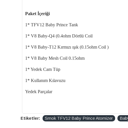
Paket İçeriği
1* TFV12 Baby Prince Tank
1* V8 Baby-Q4 (0.4ohm Dörtlü Coil
1* V8 Baby-T12 Kırmızı ışık (0.15ohm Coil )
1* V8 Baby Mesh Coil 0.15ohm
1* Yedek Cam Tüp
1* Kullanım Kılavuzu
Yedek Parçalar
Etiketler:
Smok TFV12 Baby Prince Atomizer
Baby