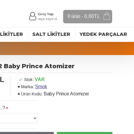
Giriş Yap
0 ürün - 0,00TL
veya kayıt ol
LIKITLER
SALT LIKITLER
YEDEK PARÇALAR
 Baby Prince Atomizer
TL
VAR
Stok:
Smok
Marka:
Baby Prince Atomizer
Ürün Kodu:
..?