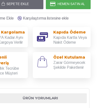
SEPETE EKLE
HEMEN SATIN AL
teme Ekle
Karşılaştırma listesine ekle
ı Kargolama
Kapıda Ödeme
'A Kadar Aynı
Kapıda Kartla Veya
argoya Verilir
Nakit Ödeme
nli
Özel Kutulama
Zarar Görmeyecek
veriş
Şekilde Paketlenir
llık Tecrübe
rce Müşteri
ÜRÜN YORUMLARI