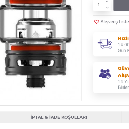
Alışveriş Lis
Hızl
14:00
Gün K
Güve
Alış
14 Yı
Binle
İPTAL & İADE KOŞULLARI