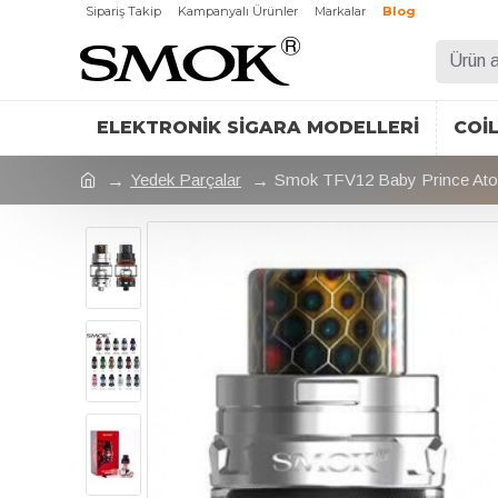
Sipariş Takip
Kampanyalı Ürünler
Markalar
Blog
ELEKTRONIK SIGARA MODELLERI
COI
Yedek Parçalar
Smok TFV12 Baby Prince Ato