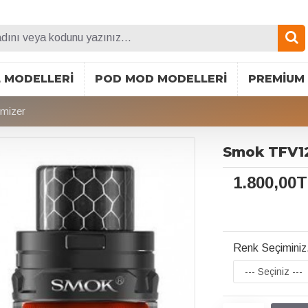
L MODELLERI
POD MOD MODELLERI
PREMIUM 
mizer
Smok TFV12
1.800,00
Renk Seçiminiz