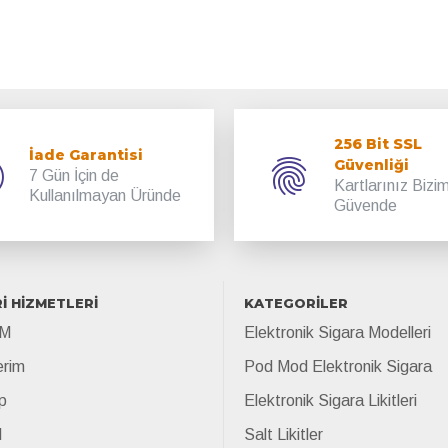
256 Bit SSL
İade Garantisi
Güvenliği
7 Gün İçin de
Kartlarınız Bizi
Kullanılmayan Üründe
Güvende
İ HİZMETLERİ
KATEGORİLER
İM
Elektronik Sigara Modelleri
erim
Pod Mod Elektronik Sigara
p
Elektronik Sigara Likitleri
l
Salt Likitler