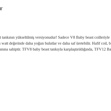
r
 tankının yükseltilmiş versiyonudur! Sadece V8 Baby beast coilleriyle 
att değerinde daha yoğun bulutlar ve daha saf üretebilir. Hafif coil, bu
lanına sahiptir. TFV8 baby beast tankıyla karşılaştırıldığında, TFV12 B