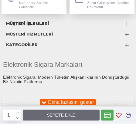
Kartlarınız Bizimle
Zarar Görmeyecek Şekilde
Güvende
Paketlenir
MÜŞTERİ İŞLEMLERİ
MÜŞTERİ HİZMETLERİ
KATEGORİLER
Elektronik Sigara Markaları
Elektronik Sigara: Modern Tüketim Alışkanlıklarının Dönüştürdüğü
Bir Nikotin Platformu
Elektronik sigaralar, son on yıl içinde hem geleneksel tütüne
alternatif olarak sunulan bir tüketim aracı hem de küresel bir
SEPETE EKLE
tartışma konusu hâline gelmiştir. İlk ortaya çıktıklarında
Smok
Elektronik Sigara
Smokstore1.com
sigara bırakmaya yardımcı bir teknoloji olarak tanıtılan e-
sigaralar, günümüzde daha geniş bir sosyokültürel zeminde