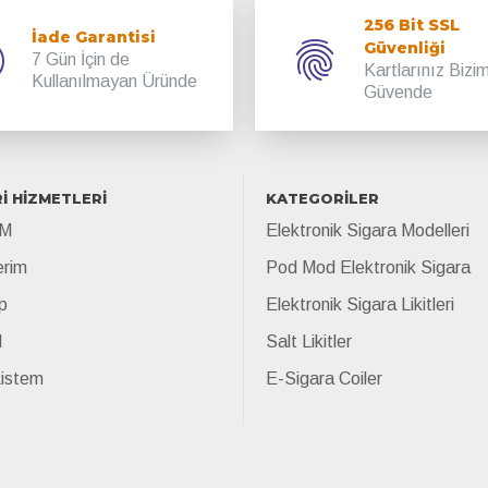
256 Bit SSL
İade Garantisi
Güvenliği
7 Gün İçin de
Kartlarınız Bizi
Kullanılmayan Üründe
Güvende
İ HİZMETLERİ
KATEGORİLER
İM
Elektronik Sigara Modelleri
erim
Pod Mod Elektronik Sigara
p
Elektronik Sigara Likitleri
l
Salt Likitler
Listem
E-Sigara Coiler