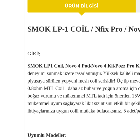
ÜRÜN BILGISI
SMOK LP-1 COİL / Nfix Pro / Novo
G
İRİŞ
SMOK LP1 Coil,
Novo
4
Pod
/
Novo
4 Kit/
Pozz
Pro Ki
deneyimi sunmak üzere tasarlanm
ıştır. Y
üksek kaliteli m
piyasaya s
ürülen yepyeni mesh coil serisidir! Üç tip m
0.8ohm MTL Coil - daha az buhar ve yoğun aroma i
çin 
bo
ğaz vurumu ve m
ükemmel MTL tad
ı i
çin önerilen 15
mükemmel uyum sa
ğlayarak likit sızıntısını etkili bir şek
ihtiya
çlar
ınıza uygun
coili
mutlaka bulacaksınız. 5 adet/p
Uyumlu Modeller: