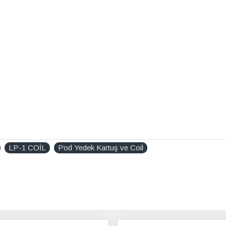
LP-1 COİL
Pod Yedek Kartuş ve Coil