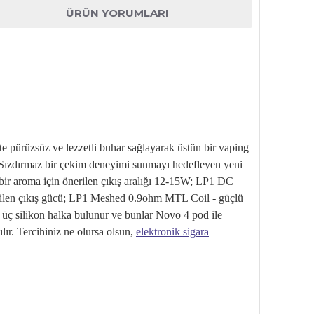
ÜRÜN YORUMLARI
te p
ürüzsüz ve lezzetli buhar sa
ğlayarak
üstün bir vaping
. Sızdırmaz bir çekim deneyimi sunmayı hedefleyen yeni
bir aroma i
çin önerilen ç
ıkış aralığı 12-15W; LP1 DC
len ç
ıkış g
ücü; LP1 Meshed 0.9ohm MTL Coil - güçlü
m
üç silikon halka bulunur ve bunlar Novo 4 pod ile
ılır. Tercihiniz ne olursa olsun,
elektronik sigara