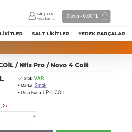
Giriş Yap
0 ürün - 0,00TL
veya kayıt ol
LIKITLER
SALT LIKITLER
YEDEK PARÇALAR
OİL / Nfix Pro / Novo 4 Coili
TL
VAR
Stok:
Smok
Marka:
LP-1 COİL
Ürün Kodu:
..?