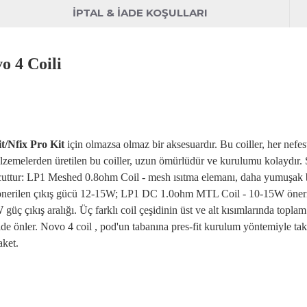
İPTAL & İADE KOŞULLARI
 4 Coili
t/
Nfix
Pro Kit
i
çin olmazsa olmaz bir aksesuard
ır. Bu
coiller
, her nefes
alzemelerden üretilen bu
coiller
, uzun ömürlüdür ve kurulumu kolayd
ır
evcuttur: LP1 Meshed 0.8ohm Coil - mesh
ısıtma elemanı, daha yumuşak 
önerilen ç
ıkış g
ücü 12-15W; LP1 DC 1.0ohm MTL Coil - 10-15W öneri
W güç ç
ıkış aralığı.
Üç farkl
ı coil
çe
şidinin
üst ve alt k
ısımlarında topla
ilde
önler. Novo 4 coil ,
pod'un
taban
ına pres-fit kurulum y
öntemiyle tak
aket.