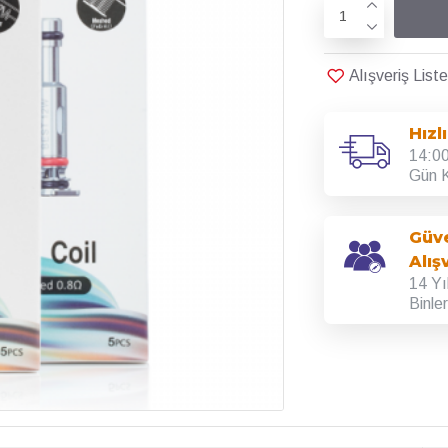
Alışveriş Lis
Hızl
14:00
Gün K
Güve
Alış
14 Yı
Binle