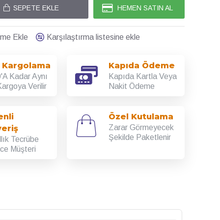
SEPETE EKLE
HEMEN SATIN AL
teme Ekle
Karşılaştırma listesine ekle
ı Kargolama
Kapıda Ödeme
'A Kadar Aynı
Kapıda Kartla Veya
argoya Verilir
Nakit Ödeme
nli
Özel Kutulama
Zarar Görmeyecek
veriş
Şekilde Paketlenir
llık Tecrübe
rce Müşteri