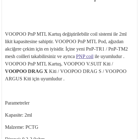
VOOPOO
PnP
MTL Kartuş
değiştirilebilir coil sistemi ile 2ml
likit kapasitesine sahiptir. VOOPOO
PnP
MTL
Pod
, ağızdan
akciğere
çekim için en iyisidir.
İ
çine yeni PnP-TR1 / PnP-TM2
mesh
coilleri
takabilirsiniz ve ayr
ıca
PNP coil
ile uyumludur .
VOOPOO PnP MTL Kartuş, VOOPOO V.SUIT Kiti /
VOOPOO DRAG X
Kiti / VOOPOO DRAG S / VOOPOO
ARGUS Kiti i
çin uyumludur .
Parametreler
Kapasite: 2ml
Malzeme: PCTG