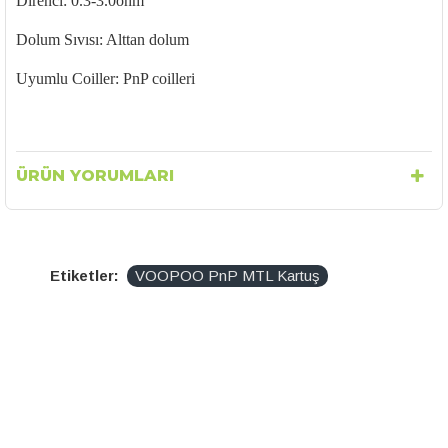
Direnci: 0.3-3.0ohm
Dolum S
ıvısı: Alttan dolum
Uyumlu
Coiller
: PnP coilleri
ÜRÜN YORUMLARI
Etiketler:
VOOPOO PnP MTL Kartuş