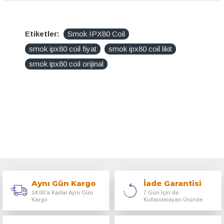
Etiketler:
Smok IPX80 Coil
smok ipx80 coil fiyat
smok ipx80 coil likit
smok ipx80 coil orijinal
Aynı Gün Kargo
İade Garantisi
14:00'a Kadar Aynı Gün
7 Gün İçin de
Kargo
Kullanılmayan Üründe