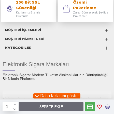
256 Bit SSL
Özenli
Güvenliği
Paketleme
Kartlarınız Bizimle
Zarar Görmeyecek Şekilde
Güvende
Paketlenir
MÜŞTERİ İŞLEMLERİ
MÜŞTERİ HİZMETLERİ
KATEGORİLER
Elektronik Sigara Markaları
Elektronik Sigara: Modern Tüketim Alışkanlıklarının Dönüştürdüğü
Bir Nikotin Platformu
Elektronik sigaralar, son on yıl içinde hem geleneksel tütüne
alternatif olarak sunulan bir tüketim aracı hem de küresel bir
SEPETE EKLE
tartışma konusu hâline gelmiştir. İlk ortaya çıktıklarında