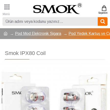
Pod Mod Elektronik Sigara
Pod Yedek Kartuş ve Co
Smok IPX80 Coil