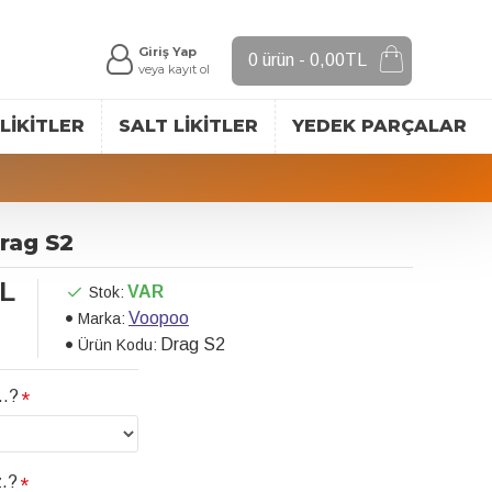
Giriş Yap
0 ürün - 0,00TL
veya kayıt ol
LIKITLER
SALT LIKITLER
YEDEK PARÇALAR
ag S2
TL
VAR
Stok:
Voopoo
Marka:
Drag S2
Ürün Kodu:
..?
z.?