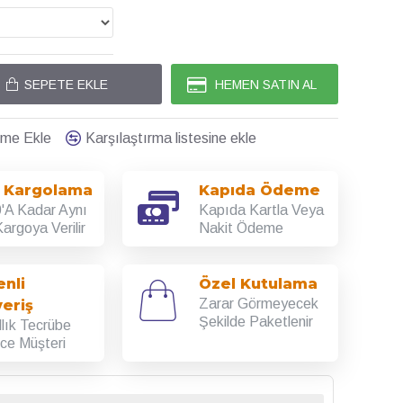
SEPETE EKLE
HEMEN SATIN AL
teme Ekle
Karşılaştırma listesine ekle
ı Kargolama
Kapıda Ödeme
'A Kadar Aynı
Kapıda Kartla Veya
argoya Verilir
Nakit Ödeme
nli
Özel Kutulama
Zarar Görmeyecek
veriş
Şekilde Paketlenir
llık Tecrübe
rce Müşteri