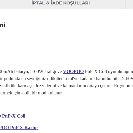
İPTAL & İADE KOŞULLARI
mi
500mAh batarya, 5-60W aralığı ve
VOOPOO
PnP-X Coil uyumluluğuna
r podunda en sevdiğiniz e-likitten 5 ml'ye kadarını barındırabilir. 5-60
 e-likitin karmaşık lezzetlerini ve katmanlarını ortaya çıkarır. Ergonomi
tirmek için akıllı bir mod kullanır.
O
PnP-X Coil
OO PnP X Kartuş