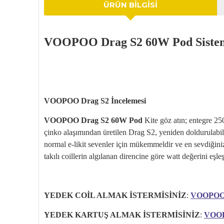
ÜRÜN BILGISI
VOOPOO Drag S2 60W Pod Siste
VOOPOO Drag S2
İncelemesi
VOOPOO Drag S2 60W Pod
Kite göz atın; entegre 2
çinko alaşımından üretilen Drag S2, yeniden doldurulabili
normal e-likit sevenler için mükemmeldir ve en sevdiğiniz
takılı coillerin algılanan direncine göre watt değerini eşleş
YEDEK COİL ALMAK İSTERMİSİNİZ
:
VOOPO
YEDEK KARTUŞ ALMAK İSTERMİSİNİZ
:
VOOP