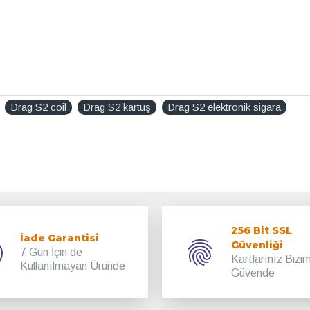
Drag S2 coil
Drag S2 kartuş
Drag S2 elektronik sigara
256 Bit SSL
İade Garantisi
Güvenliği
7 Gün İçin de
Kartlarınız Bizi
Kullanılmayan Üründe
Güvende