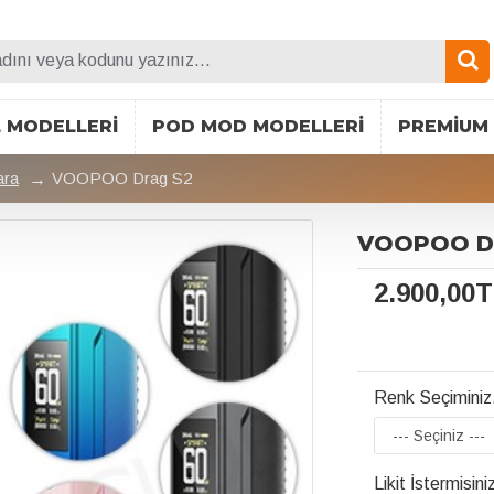
L MODELLERI
POD MOD MODELLERI
PREMIUM 
ara
VOOPOO Drag S2
VOOPOO Dr
2.900,00
Renk Seçiminiz
Likit İstermisini