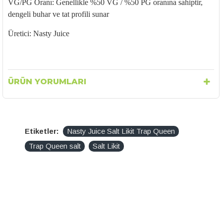
VG/PG Oranı: Genellikle %50 VG / %50 PG oranına sahiptir,
dengeli buhar ve tat profili sunar
Üretici: Nasty Juice
ÜRÜN YORUMLARI
Etiketler:
Nasty Juice Salt Likit Trap Queen
Trap Queen salt
Salt Likit