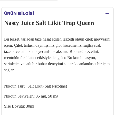
ÜRÜN BILGISI
Nasty Juice Salt Likit Trap Queen
Bu lezzet, tarladan taze hasat edilen lezzetli olgun
çilek meyvesini
içerir. Çilek tarlas
ındaymışsınız gibi hissetmenizi sağlayacak
tazelik ve tatlılıkla heyecanlanacaksınız. Bi
dene!
lezzetini,
mentol
ün ferahlat
ıcı etkisiyle dengeler. Bu kombinasyon,
serinletici ve tatlı bir buhar deneyimi sunarak canlandırıcı bir i
çim
sa
ğlar.
Nikotin Türü:
Salt Likit
(Salt
Nicotine
)
Nikotin Seviyeleri: 35 mg, 50 mg
Şişe Boyutu: 30ml