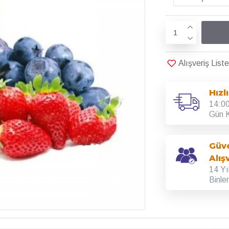
Alışveriş Lis
Hızl
14:00
Gün K
Güve
Alış
14 Yı
Binle