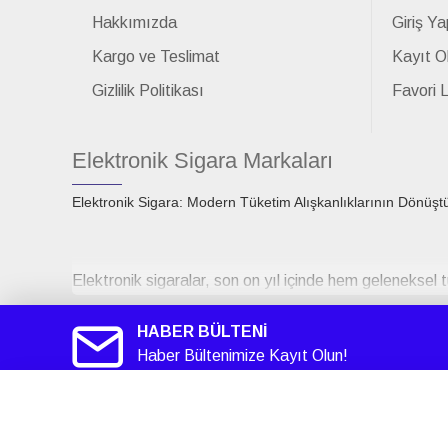
Hakkımızda
Giriş Ya
Kargo ve Teslimat
Kayıt O
Gizlilik Politikası
Favori 
Elektronik Sigara Markaları
Elektronik Sigara: Modern Tüketim Alışkanlıklarının Dönüşt
Elektronik sigaralar, son on yıl içinde hem geleneksel t
çıktıklarında sigara bırakmaya yardımcı bir teknoloji 
tasarımlarındaki gelişmeler, aromaların çeşitliliği ve paz
HABER BÜLTENİ
kazanmasına neden olmuştur.
Haber Bültenimize Kayıt Olun!
Smok
Elektronik Sigara
Smokstore1.com
Teknolojik Yapı ve Çalışma Prensibi