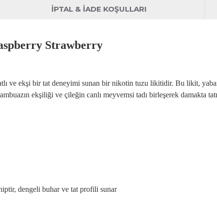
İPTAL & İADE KOŞULLARI
aspberry
Strawberry
atl
ı ve ekşi bir tat deneyimi sunan bir nikotin tuzu
likitidir
. Bu likit, ya
frambuazın ekşiliği ve
çile
ğin canlı meyvemsi tadı birleşerek damakta tatmi
r, dengeli buhar ve tat profili sunar