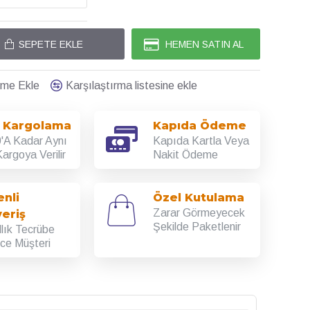
SEPETE EKLE
HEMEN SATIN AL
teme Ekle
Karşılaştırma listesine ekle
ı Kargolama
Kapıda Ödeme
'A Kadar Aynı
Kapıda Kartla Veya
argoya Verilir
Nakit Ödeme
nli
Özel Kutulama
Zarar Görmeyecek
veriş
Şekilde Paketlenir
llık Tecrübe
rce Müşteri