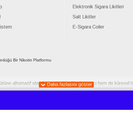
p
Elektronik Sigara Likitleri
l
Salt Likitler
Listem
E-Sigara Coiler
ürdüğü Bir Nikotin Platformu
ütüne alternatif olarak sunulan bir tüketim aracı hem de küresel bi
olarak tanıtılan e-sigaralar, günümüzde daha geniş bir sosyokültü
arlama stratejilerindeki yenilikler, bu cihazların özellikle genç yet