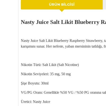
ÜRÜN BILGISI
Nasty
Juice
Salt Likit
Blueberry
R
Nasty
Juice
Salt Likit
Blueberry
Raspberry
Strawberry
, t
karışımını sunar. Her nefeste, yaban mersininin tatlılığı, 
Nikotin Türü:
Salt Likit
(Salt
Nicotine
)
Nikotin Seviyeleri: 35 mg, 50 mg
Şişe Boyutu: 30ml
VG/PG Oranı: Genellikle %50 VG / %50 PG oranına sahipti
Üretici: Nasty Juice