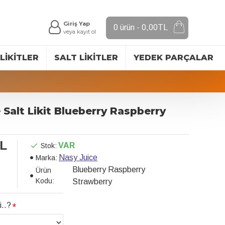
Giriş Yap
0 ürün - 0,00TL
veya kayıt ol
LIKITLER
SALT LIKITLER
YEDEK PARÇALAR
 Salt Likit Blueberry Raspberry
TL
VAR
Stok:
Nasy Juice
Marka:
Blueberry Raspberry
Ürün
Kodu:
Strawberry
i..?