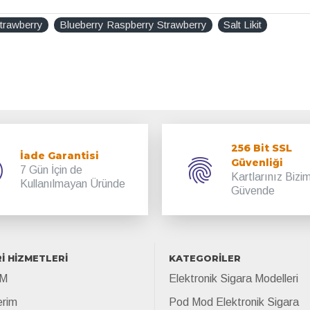
Strawberry
Blueberry Raspberry Strawberry
Salt Likit
256 Bit SSL
İade Garantisi
Güvenliği
7 Gün İçin de
Kartlarınız Bizi
Kullanılmayan Üründe
Güvende
İ HİZMETLERİ
KATEGORİLER
İM
Elektronik Sigara Modelleri
erim
Pod Mod Elektronik Sigara