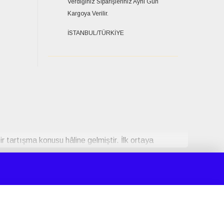
Verdiğiniz Siparişleriniz Aynı Gün
Kargoya Verilir.
İSTANBUL/TÜRKİYE
r tartışma konusu hâline gelmiştir. İlk ortaya
rel zeminde değerlendirilmektedir. Ürün
işkinler arasında dikkat çekici bir popülerlik