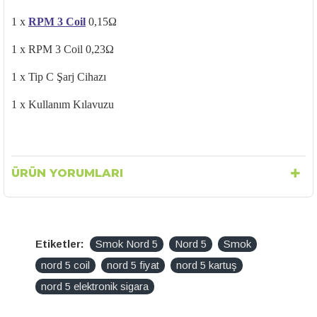
1 x
RPM 3
Coil
0,15Ω
1 x RPM 3
Coil
0,23Ω
1 x Tip C Şarj Cihazı
1 x Kullanım Kılavuzu
ÜRÜN YORUMLARI
Etiketler:
Smok Nord 5
Nord 5
Smok
nord 5 coil
nord 5 fiyat
nord 5 kartuş
nord 5 elektronik sigara