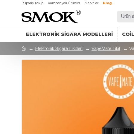
Sipariş Takip
Kampanyalı Ürünler
Markalar
Blog
ELEKTRONIK SIGARA MODELLERI
COI
Elektronik Sigara Likitleri
VapeMate Likit
Va