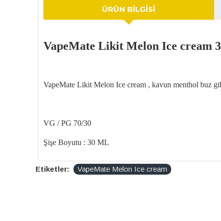
ÜRÜN BILGISI
VapeMate Likit Melon Ice cream
VapeMate Likit Melon Ice cream , kavun menthol buz gibi 
VG / PG 70/30
Şişe Boyutu : 30 ML
Etiketler:
VapeMate Melon Ice cream