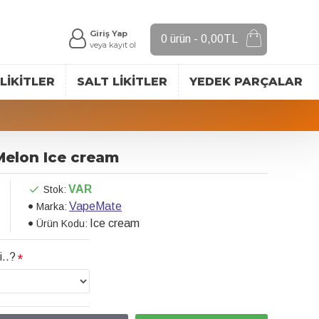
Giriş Yap
0 ürün - 0,00TL
veya kayıt ol
LIKITLER
SALT LIKITLER
YEDEK PARÇALAR
elon Ice cream
VAR
Stok:
VapeMate
Marka:
Ice cream
Ürün Kodu:
i..?