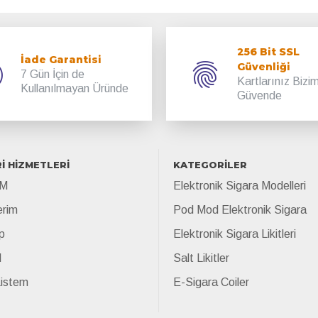
256 Bit SSL
İade Garantisi
Güvenliği
7 Gün İçin de
Kartlarınız Bizi
Kullanılmayan Üründe
Güvende
İ HİZMETLERİ
KATEGORİLER
İM
Elektronik Sigara Modelleri
erim
Pod Mod Elektronik Sigara
p
Elektronik Sigara Likitleri
l
Salt Likitler
Listem
E-Sigara Coiler