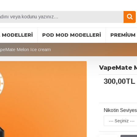
L MODELLERI
POD MOD MODELLERI
PREMIUM 
peMate Melon Ice cream
VapeMate M
300,00TL
Nikotin Seviyes