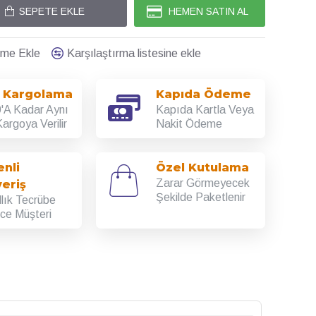
SEPETE EKLE
HEMEN SATIN AL
teme Ekle
Karşılaştırma listesine ekle
ı Kargolama
Kapıda Ödeme
'A Kadar Aynı
Kapıda Kartla Veya
argoya Verilir
Nakit Ödeme
nli
Özel Kutulama
Zarar Görmeyecek
veriş
Şekilde Paketlenir
llık Tecrübe
rce Müşteri