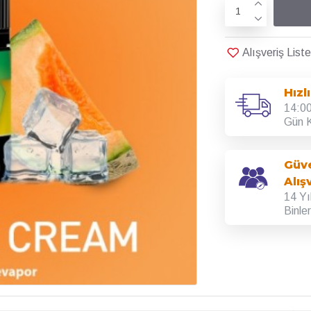
Alışveriş Lis
Hızl
14:00
Gün K
Güve
Alış
14 Yı
Binle