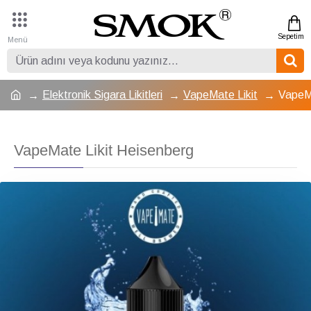
Elektronik Sigara Likitleri
VapeMate Likit
VapeMa
VapeMate Likit Heisenberg