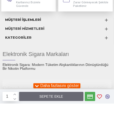
Kartlarınız Bizimle
Zarar Görmeyecek Şekilde
Güvende
Paketlenir
MÜŞTERİ İŞLEMLERİ
MÜŞTERİ HİZMETLERİ
KATEGORİLER
Elektronik Sigara Markaları
Elektronik Sigara: Modern Tüketim Alışkanlıklarının Dönüştürdüğü
Bir Nikotin Platformu
Elektronik sigaralar, son on yıl içinde hem geleneksel tütüne
alternatif olarak sunulan bir tüketim aracı hem de küresel bir
SEPETE EKLE
tartışma konusu hâline gelmiştir. İlk ortaya çıktıklarında
Smok
Elektronik Sigara
Smokstore1.com
sigara bırakmaya yardımcı bir teknoloji olarak tanıtılan e-
sigaralar, günümüzde daha geniş bir sosyokültürel zeminde