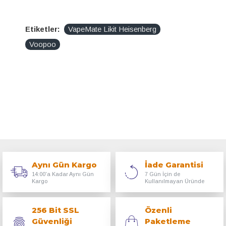
Etiketler:
VapeMate Likit Heisenberg
Voopoo
Aynı Gün Kargo
İade Garantisi
14:00'a Kadar Aynı Gün
7 Gün İçin de
Kargo
Kullanılmayan Üründe
256 Bit SSL
Özenli
Güvenliği
Paketleme