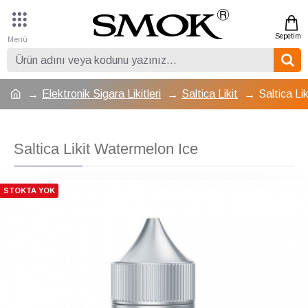
Elektronik Sigara Likitleri
Saltica Likit
Saltica Li
Saltica Likit Watermelon Ice
STOKTA YOK