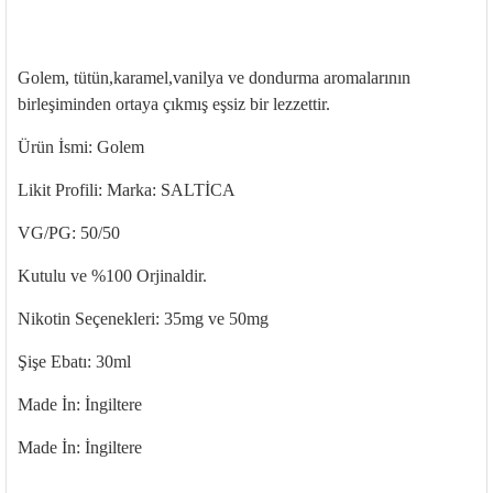
Golem
,
tütün,karamel,vanilya
ve dondurma aromalar
ının
birleşiminden ortaya
ç
ıkmış eşsiz bir lezzettir.
Ürün İsmi:
Golem
Likit Profili: Marka: SALTİCA
VG/PG: 50/50
Kutulu ve %100
Orjinaldir
.
Nikotin Seçenekleri: 35mg ve 50mg
Şişe
Ebatı
: 30ml
Made
İn: İngiltere
Made
İn: İngiltere