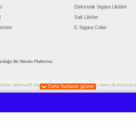
p
Elektronik Sigara Likitleri
l
Salt Likitler
Listem
E-Sigara Coiler
ürdüğü Bir Nikotin Platformu
ütüne alternatif olarak sunulan bir tüketim aracı hem de küresel bi
olarak tanıtılan e-sigaralar, günümüzde daha geniş bir sosyokültü
arlama stratejilerindeki yenilikler, bu cihazların özellikle genç yet