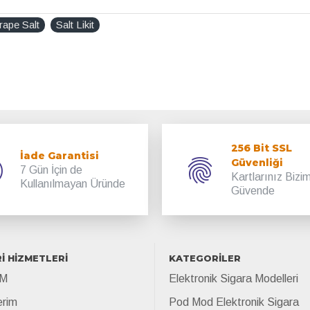
ape Salt
Salt Likit
256 Bit SSL
İade Garantisi
Güvenliği
7 Gün İçin de
Kartlarınız Bizi
Kullanılmayan Üründe
Güvende
İ HİZMETLERİ
KATEGORİLER
İM
Elektronik Sigara Modelleri
erim
Pod Mod Elektronik Sigara