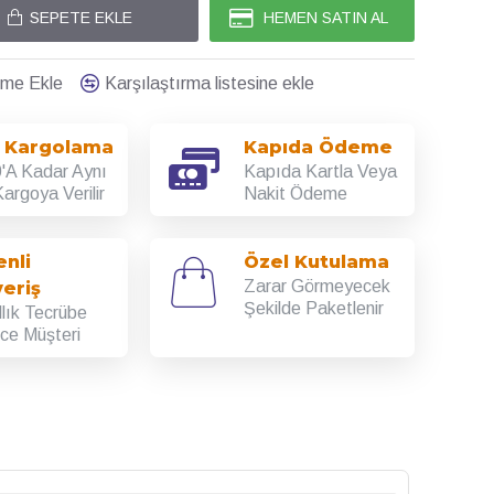
SEPETE EKLE
HEMEN SATIN AL
teme Ekle
Karşılaştırma listesine ekle
ı Kargolama
Kapıda Ödeme
'A Kadar Aynı
Kapıda Kartla Veya
argoya Verilir
Nakit Ödeme
nli
Özel Kutulama
Zarar Görmeyecek
veriş
Şekilde Paketlenir
llık Tecrübe
rce Müşteri