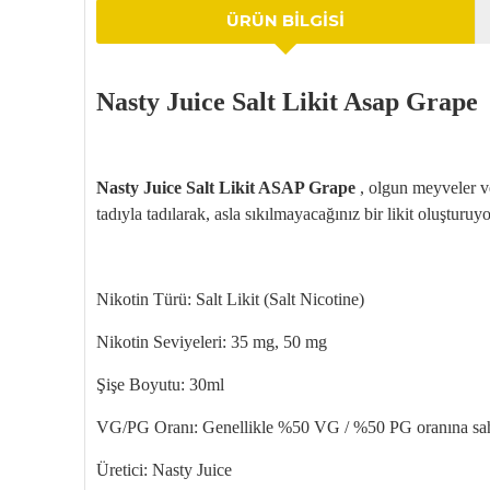
ÜRÜN BILGISI
Nasty
Juice
Salt Likit Asap Grape
Nasty
Juice
Salt Likit ASAP Grape
, olgun meyveler v
tad
ıyla tadılarak, asla sıkılmayacağınız bir likit oluşturuyo
Nikotin T
ürü: Salt Likit (Salt Nicotine)
Nikotin Seviyeleri: 35 mg, 50 mg
Şişe Boyutu: 30ml
VG/PG Oranı: Genellikle %50 VG / %50 PG oranına sahipti
Üretici: Nasty Juice