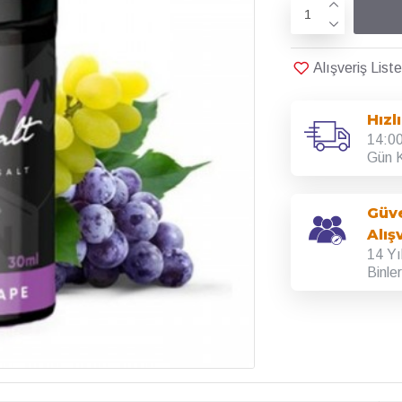
Alışveriş Lis
Hızl
14:00
Gün K
Güve
Alış
14 Yı
Binle