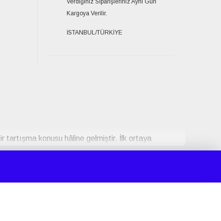
Verdiğiniz Siparişleriniz Aynı Gün
Kargoya Verilir.
İSTANBUL/TÜRKİYE
r tartışma konusu hâline gelmiştir. İlk ortaya
rel zeminde değerlendirilmektedir. Ürün
işkinler arasında dikkat çekici bir popülerlik