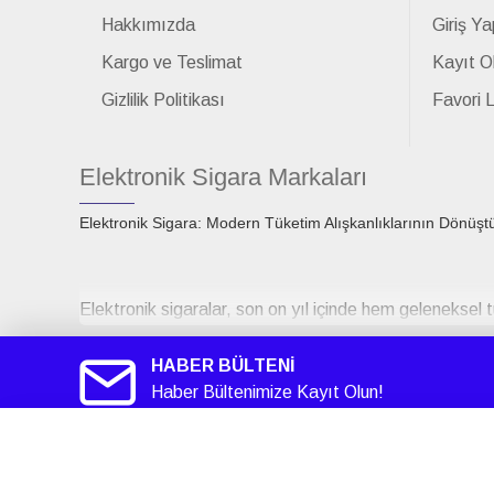
Hakkımızda
Giriş Ya
Kargo ve Teslimat
Kayıt O
Gizlilik Politikası
Favori 
Elektronik Sigara Markaları
Elektronik Sigara: Modern Tüketim Alışkanlıklarının Dönüşt
Elektronik sigaralar, son on yıl içinde hem geleneksel t
çıktıklarında sigara bırakmaya yardımcı bir teknoloji 
tasarımlarındaki gelişmeler, aromaların çeşitliliği ve paz
HABER BÜLTENİ
kazanmasına neden olmuştur.
Haber Bültenimize Kayıt Olun!
Smok
Elektronik Sigara
Smokstore1.com
Teknolojik Yapı ve Çalışma Prensibi