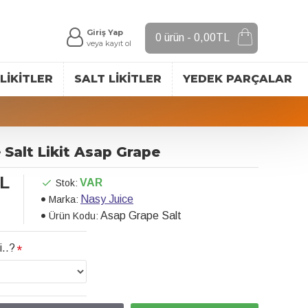
Giriş Yap
0 ürün - 0,00TL
veya kayıt ol
LIKITLER
SALT LIKITLER
YEDEK PARÇALAR
 Salt Likit Asap Grape
TL
VAR
Stok:
Nasy Juice
Marka:
Asap Grape Salt
Ürün Kodu:
i..?