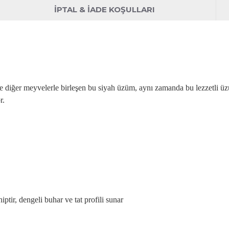
İPTAL & İADE KOŞULLARI
e di
ğer meyvelerle birleşen bu siyah
üzüm, ayn
ı zamanda bu lezzetli
üz
r.
r, dengeli buhar ve tat profili sunar