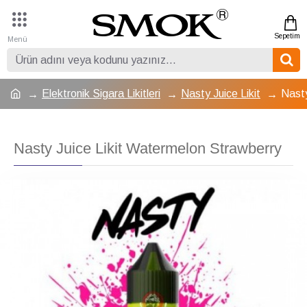
Elektronik Sigara Likitleri
Nasty Juice Likit
Nasty
Nasty Juice Likit Watermelon Strawberry