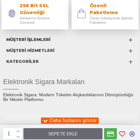
256 Bit SSL
Özenli
Güvenliği
Paketleme
Kartlarınız Bizimle
Zarar Görmeyecek Şekilde
Güvende
Paketlenir
MÜŞTERİ İŞLEMLERİ
MÜŞTERİ HİZMETLERİ
KATEGORİLER
Elektronik Sigara Markaları
Elektronik Sigara: Modern Tüketim Alışkanlıklarının Dönüştürdüğü
Bir Nikotin Platformu
Elektronik sigaralar, son on yıl içinde hem geleneksel tütüne
alternatif olarak sunulan bir tüketim aracı hem de küresel bir
SEPETE EKLE
tartışma konusu hâline gelmiştir. İlk ortaya çıktıklarında