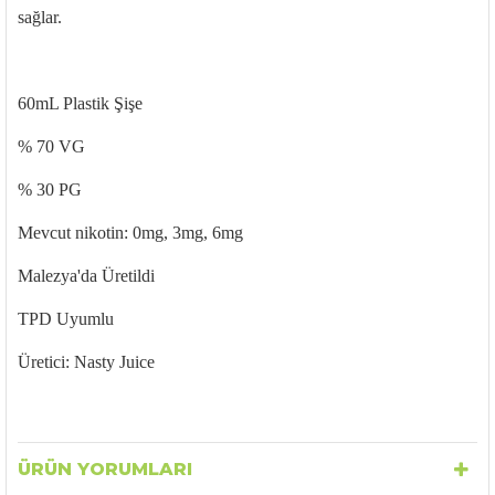
sağlar.
60mL Plastik Şişe
% 70 VG
% 30 PG
Mevcut nikotin: 0mg, 3mg, 6mg
Malezya'da Üretildi
TPD Uyumlu
Üretici: Nasty Juice
ÜRÜN YORUMLARI