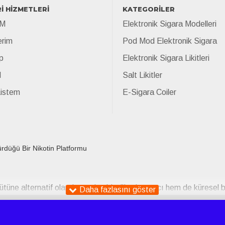
İ HİZMETLERİ
KATEGORİLER
İM
Elektronik Sigara Modelleri
erim
Pod Mod Elektronik Sigara
p
Elektronik Sigara Likitleri
l
Salt Likitler
Listem
E-Sigara Coiler
ürdüğü Bir Nikotin Platformu
ütüne alternatif olarak sunulan bir tüketim aracı hem de küresel bi
olarak tanıtılan e-sigaralar, günümüzde daha geniş bir sosyokültü
arlama stratejilerindeki yenilikler, bu cihazların özellikle genç yet