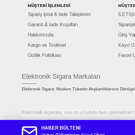
MÜŞTERİ İŞLEMLERİ
MÜŞTER
Sipariş İptal & İade Taleplerim
İLETİŞ
Garanti & İade Koşulları
Siparişl
Hakkımızda
Giriş Ya
Kargo ve Teslimat
Kayıt O
Gizlilik Politikası
Favori 
Elektronik Sigara Markaları
Elektronik Sigara: Modern Tüketim Alışkanlıklarının Dönüşt
Elektronik sigaralar, son on yıl içinde hem geleneksel t
çıktıklarında sigara bırakmaya yardımcı bir teknoloji 
tasarımlarındaki gelişmeler, aromaların çeşitliliği ve paz
HABER BÜLTENİ
kazanmasına neden olmuştur.