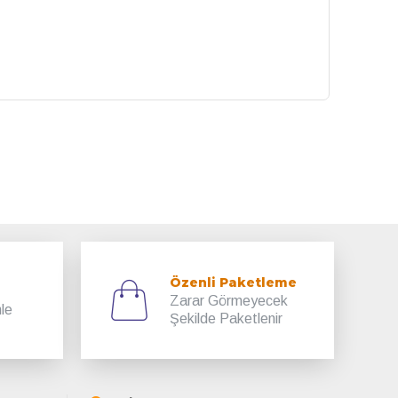
Özenli Paketleme
Zarar Görmeyecek
mle
Şekilde Paketlenir