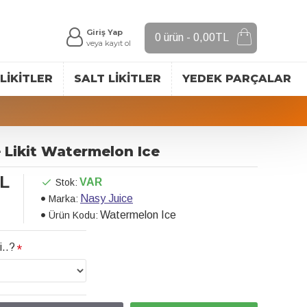
Giriş Yap
0 ürün - 0,00TL
veya kayıt ol
LIKITLER
SALT LIKITLER
YEDEK PARÇALAR
 Likit Watermelon Ice
TL
VAR
Stok:
Nasy Juice
Marka:
Watermelon Ice
Ürün Kodu:
i..?