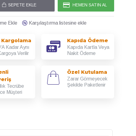
SEPETE EKLE
HEMEN SATIN AL
teme Ekle
Karşılaştırma listesine ekle
ı Kargolama
Kapıda Ödeme
'A Kadar Aynı
Kapıda Kartla Veya
argoya Verilir
Nakit Ödeme
nli
Özel Kutulama
Zarar Görmeyecek
veriş
Şekilde Paketlenir
llık Tecrübe
rce Müşteri