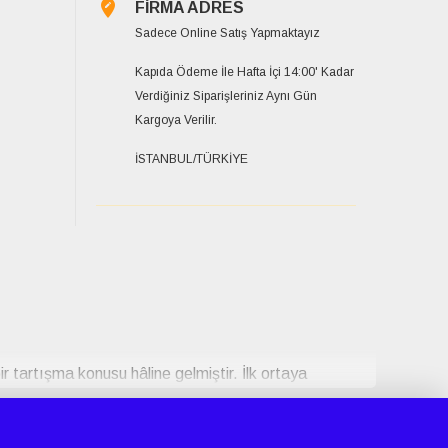
FİRMA ADRES
Sadece Online Satış Yapmaktayız
Kapıda Ödeme İle Hafta İçi 14:00' Kadar
Verdiğiniz Siparişleriniz Aynı Gün
Kargoya Verilir.
İSTANBUL/TÜRKİYE
r tartışma konusu hâline gelmiştir. İlk ortaya
rel zeminde değerlendirilmektedir. Ürün
işkinler arasında dikkat çekici bir popülerlik