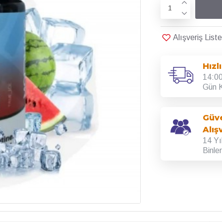
Alışveriş Lis
Hızl
14:00
Gün K
Güve
Alış
14 Yı
Binle