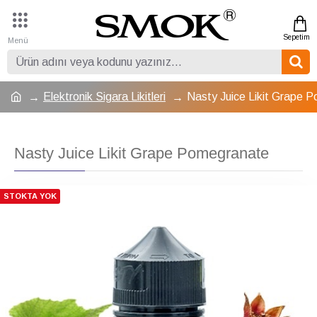
Elektronik Sigara Likitleri
Nasty Juice Likit Grape 
Nasty Juice Likit Grape Pomegranate
STOKTA YOK