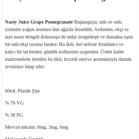
Nasty Juice Grape Pomegranate
Başlangıçta, tatlı ve sulu
üzümün yoğun aroması tüm ağızda hissedilir. Ardından, ekşi ve
taze narın dengeli dokunuşu ile tatlar zenginleşir ve damakta eşsiz
bir tatlı-ekşi uyumu bırakır. Bu ikili, her nefeste ferahlatıcı ve
kalıcı bir tat bırakır, günlük kullanıma uygundur. Üstün kalite
malzemelerle üretilen bu likit, lezzetli meyve aromalarıyla damak
zevkinize hitap eder.
60mL Plastik Şişe
% 70 VG
% 30 PG
Mevcut nikotin: 0mg, 3mg, 6mg