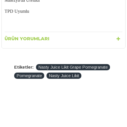
Malezya'da Üretildi
TPD Uyumlu
ÜRÜN YORUMLARI
Etiketler:
Nasty Juice Likit Grape Pomegranate
Pomegranate
Nasty Juice Likit