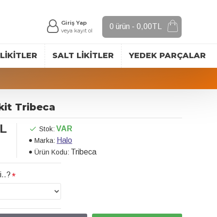
Giriş Yap
0 ürün - 0,00TL
veya kayıt ol
LIKITLER
SALT LIKITLER
YEDEK PARÇALAR
ikit Tribeca
TL
VAR
Stok:
Halo
Marka:
Tribeca
Ürün Kodu:
i..?