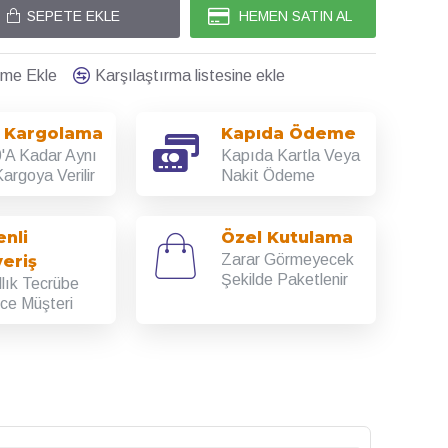
SEPETE EKLE
HEMEN SATIN AL
teme Ekle
Karşılaştırma listesine ekle
ı Kargolama
Kapıda Ödeme
'A Kadar Aynı
Kapıda Kartla Veya
argoya Verilir
Nakit Ödeme
nli
Özel Kutulama
Zarar Görmeyecek
veriş
Şekilde Paketlenir
llık Tecrübe
rce Müşteri