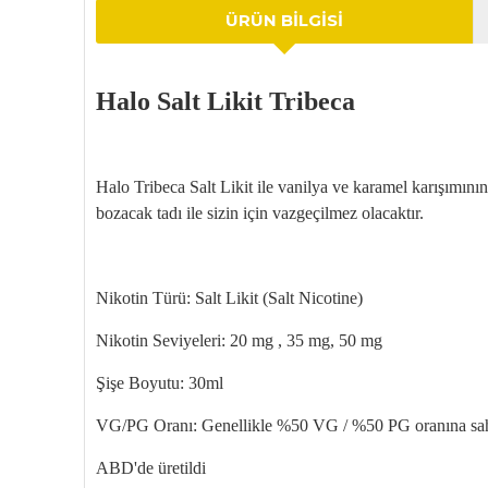
ÜRÜN BILGISI
Halo
Salt Likit
Tribeca
Halo
Tribeca
Salt Likit ile vanilya ve karamel kar
ışımının
bozacak tadı ile sizin i
çin vazgeçilmez olacakt
ır.
Nikotin T
ürü: Salt Likit (Salt Nicotine)
Nikotin Seviyeleri: 20 mg , 35 mg, 50 mg
Şişe Boyutu: 30ml
VG/PG Oranı: Genellikle %50 VG / %50 PG oranına sahipti
ABD'de
üretildi