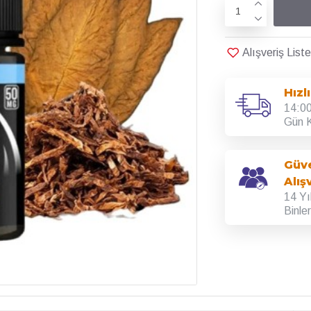
Alışveriş Lis
Hızl
14:00
Gün K
Güve
Alış
14 Yı
Binle