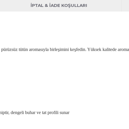
İPTAL & İADE KOŞULLARI
 p
ürüzsüz tütün aromas
ıyla birleşimini keşfedin. Y
üksek kalitede aroma 
r, dengeli buhar ve tat profili sunar