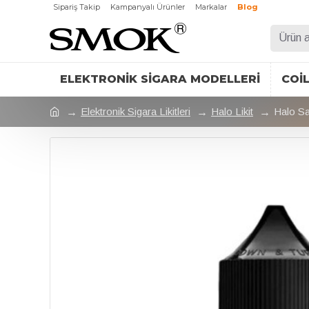
Sipariş Takip
Kampanyalı Ürünler
Markalar
Blog
ELEKTRONIK SIGARA MODELLERI
COI
Elektronik Sigara Likitleri
Halo Likit
Halo Sal