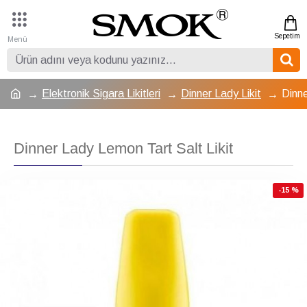
Elektronik Sigara Likitleri
Dinner Lady Likit
Dinne
Dinner Lady Lemon Tart Salt Likit
-15 %