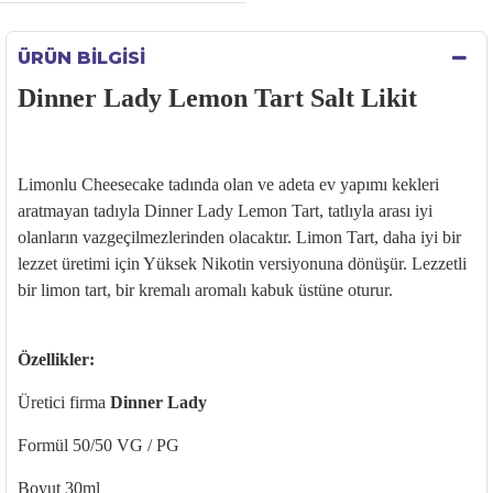
ÜRÜN BILGISI
Dinner Lady Lemon Tart Salt Likit
Limonlu
Cheesecake
tad
ında olan ve adeta ev yapımı kekleri
aratmayan tadıyla Dinner
Lady
Lemon
Tart, tatlıyla arası iyi
olanların vazge
çilmezlerinden olacakt
ır.
Limon Tart, daha iyi bir
lezzet
üretimi için Yüksek Nikotin versiyonuna dönü
ş
ür. Lezzetli
bir limon tart, bir kremal
ı aromalı kabuk
üstüne oturur.
Özellikler:
Üretici firma
Dinner Lady
Formül 50/50 VG / PG
Boyut 30ml