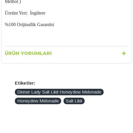
Methol )
Üretim Yeri: İngiltere
%100 Orijinallik Garantisi
ÜRÜN YORUMLARI
Etiketler:
Dinner Lady Salt Likit Honeydew Melonade
Honeydew Melonade
Salt Likit