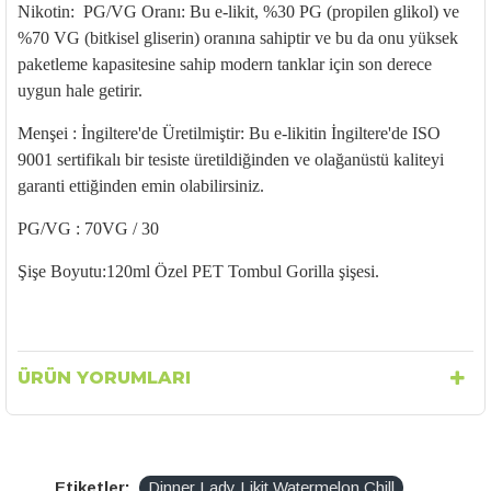
Nikotin: PG/VG Oranı: Bu e-likit, %30 PG (propilen glikol) ve
%70 VG (bitkisel gliserin) oranına sahiptir ve bu da onu yüksek
paketleme kapasitesine sahip modern tanklar için son derece
uygun hale getirir.
Menşei : İngiltere'de Üretilmiştir: Bu e-likitin İngiltere'de ISO
9001 sertifikalı bir tesiste üretildiğinden ve olağanüstü kaliteyi
garanti ettiğinden emin olabilirsiniz.
PG/VG : 70VG / 30
Şişe Boyutu:120ml Özel PET Tombul Gorilla şişesi.
ÜRÜN YORUMLARI
Etiketler:
Dinner Lady Likit Watermelon Chill