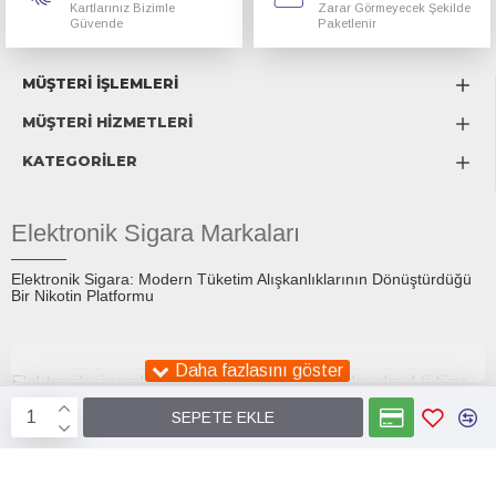
Kartlarınız Bizimle
Zarar Görmeyecek Şekilde
Güvende
Paketlenir
MÜŞTERİ İŞLEMLERİ
MÜŞTERİ HİZMETLERİ
KATEGORİLER
Elektronik Sigara Markaları
Elektronik Sigara: Modern Tüketim Alışkanlıklarının Dönüştürdüğü
Bir Nikotin Platformu
Elektronik sigaralar, son on yıl içinde hem geleneksel tütüne
alternatif olarak sunulan bir tüketim aracı hem de küresel bir
SEPETE EKLE
tartışma konusu hâline gelmiştir. İlk ortaya çıktıklarında
Smok
Elektronik Sigara
Smokstore1.com
sigara bırakmaya yardımcı bir teknoloji olarak tanıtılan e-
sigaralar, günümüzde daha geniş bir sosyokültürel zeminde