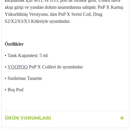
karşılamak i
çin MTL ve DTL pod ile birlikte gelir. Üstten hava
ak
ışı girişi ve yandan dolum tasarımlarına sahiptir. PnP X Kartuş
Y
ükseltilmi
ş Versiyonu, t
üm PnP X Serisi Coil, Drag
S2/X2/S3/X3 Kitleriyle uyumludur.
Özellikler
• Tank Kapasitesi: 5 ml
•
VOOPOO
PnP X Coilleri ile uyumludur
• S
ızdırmaz Tasarım
• Bo
ş Pod
ÜRÜN YORUMLARI