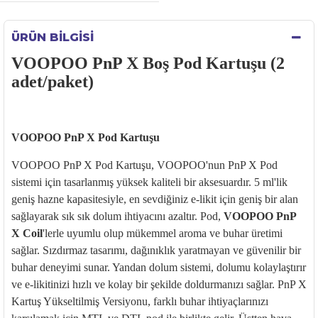
ÜRÜN BILGISI
VOOPOO PnP X Boş Pod Kartuşu (2
adet/paket)
VOOPOO
PnP
X
Pod
Kartu
şu
VOOPOO
PnP
X
Pod
Kartuşu,
VOOPOO'nun
PnP
X
Pod
sistemi i
çin tasarlanm
ış y
üksek kaliteli bir aksesuard
ır. 5 ml'lik
geniş hazne kapasitesiyle, en sevdiğiniz e-likit i
çin geni
ş bir alan
sağlayarak sık sık dolum ihtiyacını azaltır. Pod,
VOOPOO PnP
X
Coil
'lerle
uyumlu olup m
ükemmel aroma ve buhar üretimi
sa
ğlar. Sızdırmaz tasarımı, dağınıklık yaratmayan ve g
üvenilir bir
buhar deneyimi sunar. Yandan dolum sistemi, dolumu kolayla
ştırır
ve e-
likitinizi
hızlı ve kolay bir şekilde doldurmanızı sağlar.
PnP
X
Kartu
ş Y
ükseltilmi
ş Versiyonu, farklı buhar ihtiya
çlar
ınızı