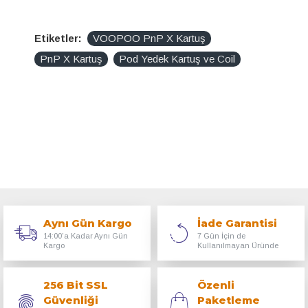
Etiketler:
VOOPOO PnP X Kartuş
PnP X Kartuş
Pod Yedek Kartuş ve Coil
Aynı Gün Kargo
İade Garantisi
14:00'a Kadar Aynı Gün
7 Gün İçin de
Kargo
Kullanılmayan Üründe
256 Bit SSL
Özenli
Güvenliği
Paketleme