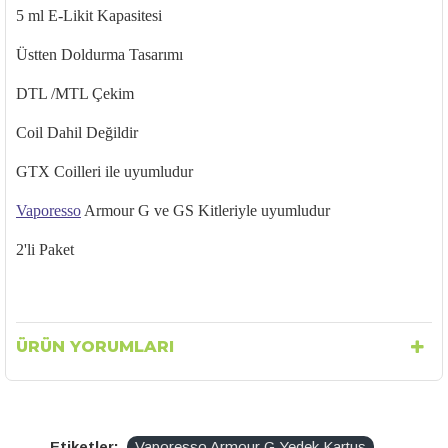
5 ml E-Likit Kapasitesi
Üstten Doldurma Tasarımı
DTL /MTL Çekim
Coil Dahil Değildir
GTX Coilleri ile uyumludur
Vaporesso
Armour G ve GS Kitleriyle uyumludur
2'li Paket
ÜRÜN YORUMLARI
Etiketler:
Vaporesso Armour G Yedek Kartuş