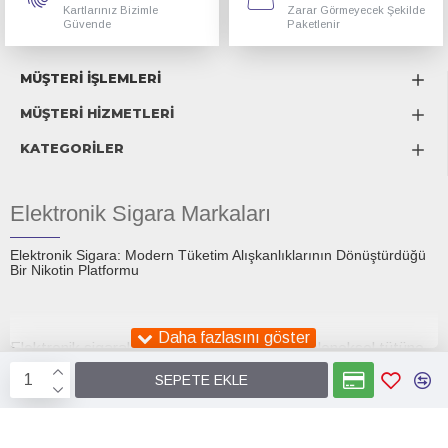
Kartlarınız Bizimle
Zarar Görmeyecek Şekilde
Güvende
Paketlenir
MÜŞTERİ İŞLEMLERİ
MÜŞTERİ HİZMETLERİ
KATEGORİLER
Elektronik Sigara Markaları
Elektronik Sigara: Modern Tüketim Alışkanlıklarının Dönüştürdüğü
Bir Nikotin Platformu
Elektronik sigaralar, son on yıl içinde hem geleneksel tütüne
alternatif olarak sunulan bir tüketim aracı hem de küresel bir
SEPETE EKLE
tartışma konusu hâline gelmiştir. İlk ortaya çıktıklarında
Smok
Elektronik Sigara
Smokstore1.com
sigara bırakmaya yardımcı bir teknoloji olarak tanıtılan e-
sigaralar, günümüzde daha geniş bir sosyokültürel zeminde