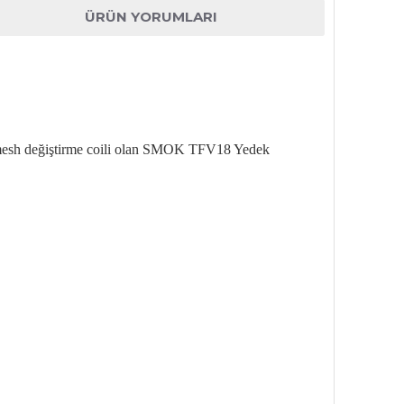
ÜRÜN YORUMLARI
mesh de
ğiştirme
coili
olan SMOK TFV18 Yedek