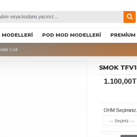
L MODELLERI
POD MOD MODELLERI
PREMIUM 
dek Coil
SMOK TFV18
1.100,00
OHM Seçiminiz