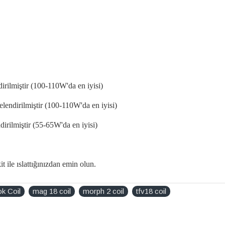
irilmi
ştir (100-110W'da en iyisi)
lendirilmi
ştir (100-110W'da en iyisi)
dirilmi
ştir (55-65W'da en iyisi)
kit ile ıslattığınızdan emin olun.
k Coil
mag 18 coil
morph 2 coil
tfv18 coil