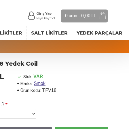
Giriş Yap
0 ürün - 0,00TL
veya kayıt ol
LIKITLER
SALT LIKITLER
YEDEK PARÇALAR
 Yedek Coil
TL
VAR
Stok:
Smok
Marka:
TFV18
Ürün Kodu:
..?