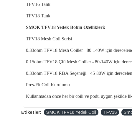
TFV16 Tank
TFV18 Tank
SMOK TFV18 Yedek Bobin
Özellikleri:
TFV18 Mesh Coil Serisi
0.33ohm TFV18 Mesh
Coiller
- 80-140W için derecelend
0.15ohm TFV18
Çift Mesh
Coiller
- 80-140W için derece
0.33ohm TFV18 RBA Se
çene
ği - 45-80W i
çin derecelen
Pres-Fit Coil Kurulumu
Kullanmadan
önce her bir coili ve
podu
uygun
şekilde li
Etiketler:
SMOK TFV18 Yedek Coil
TFV18
Smo