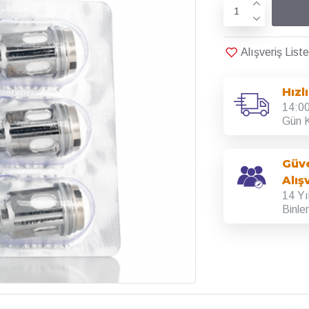
Alışveriş Lis
Hızl
14:00
Gün K
Güve
Alış
14 Yı
Binle