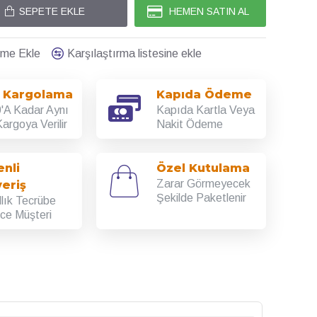
SEPETE EKLE
HEMEN SATIN AL
teme Ekle
Karşılaştırma listesine ekle
ı Kargolama
Kapıda Ödeme
'A Kadar Aynı
Kapıda Kartla Veya
argoya Verilir
Nakit Ödeme
nli
Özel Kutulama
Zarar Görmeyecek
veriş
Şekilde Paketlenir
llık Tecrübe
rce Müşteri