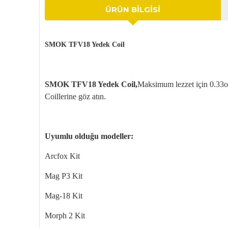
ÜRÜN BILGISI
SMOK TFV18 Yedek Coil
SMOK TFV18 Yedek Coil,
Maksimum lezzet için 0.33o
Coillerine
g
öz at
ın.
Uyumlu olduğu modeller:
Arcfox
Kit
Mag
P3 Kit
Mag-18 Kit
Morph
2 Kit