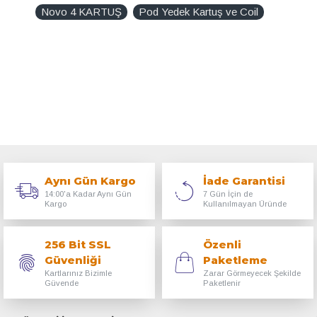
Novo 4 KARTUŞ
Pod Yedek Kartuş ve Coil
Aynı Gün Kargo
İade Garantisi
14:00'a Kadar Aynı Gün
7 Gün İçin de
Kargo
Kullanılmayan Üründe
256 Bit SSL
Özenli
Güvenliği
Paketleme
Kartlarınız Bizimle
Zarar Görmeyecek Şekilde
Güvende
Paketlenir