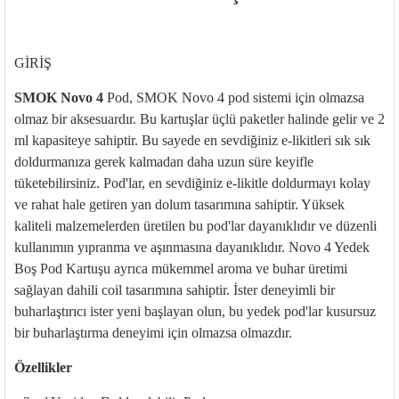
G
İRİŞ
SMOK
Novo
4
Pod
, SMOK
Novo
4
pod
sistemi i
çin olmazsa
olmaz bir aksesuard
ır. Bu kartuşlar
üçlü paketler halinde gelir ve 2
ml kapasiteye sahiptir. Bu sayede en sevdi
ğiniz e-likitleri sık sık
doldurmanıza gerek kalmadan daha uzun s
üre keyifle
tüketebilirsiniz.
Pod'lar
, en sevdi
ğiniz e-likitle doldurmayı kolay
ve rahat hale getiren yan dolum tasarımına sahiptir. Y
üksek
kaliteli malzemelerden üretilen bu
pod'lar
dayan
ıklıdır ve d
üzenli
kullan
ımın yıpranma ve aşınmasına dayanıklıdır. Novo 4 Yedek
Boş Pod Kartuşu ayrıca m
ükemmel aroma ve buhar üretimi
sa
ğlayan dahili coil tasarımına sahiptir. İster deneyimli bir
buharlaştırıcı ister yeni başlayan olun, bu yedek
pod'lar
kusursuz
bir buharlaştırma deneyimi i
çin olmazsa olmazd
ır.
Özellikler