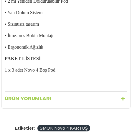
• 2 ml Yeniden Doldurulabilir Pod
• Yan Dolum Sistemi
•
S
ızıntısız
tasarım
•
İtme-pres Bobin Montajı
• Ergonomik A
ğızlık
PAKET LİSTESİ
1 x 3 adet Novo 4 Boş Pod
ÜRÜN YORUMLARI
Etiketler:
SMOK Novo 4 KARTUŞ