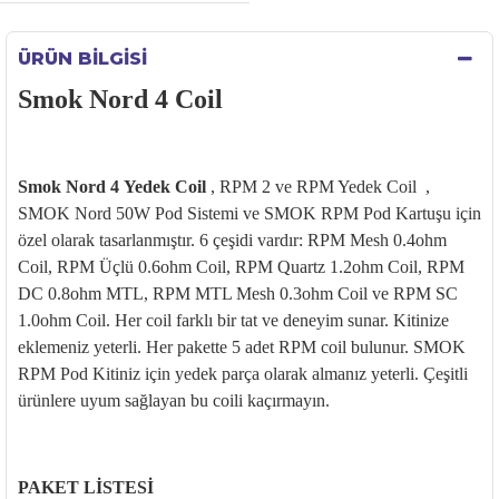
ÜRÜN BILGISI
Smok Nord 4 Coil
Smok Nord 4
Yedek
Coil
,
RPM 2 ve RPM Yedek Coil
,
SMOK Nord 50W
Pod
Sistemi ve SMOK RPM
Pod
Kartu
şu i
çin
özel olarak tasarlanm
ıştır. 6
çe
şidi vardır: RPM Mesh 0.4ohm
Coil, RPM
Üçlü 0.6ohm Coil, RPM Quartz 1.2ohm Coil, RPM
DC 0.8ohm MTL, RPM MTL Mesh 0.3ohm Coil ve RPM SC
1.0ohm Coil. Her coil farkl
ı bir tat ve deneyim sunar. Kitinize
eklemeniz yeterli. Her pakette 5 adet RPM coil bulunur. SMOK
RPM Pod Kitiniz i
çin yedek parça olarak alman
ız yeterli.
Çe
şitli
ürünlere uyum sa
ğlayan bu
coili
ka
ç
ırmayın.
PAKET LİSTESİ