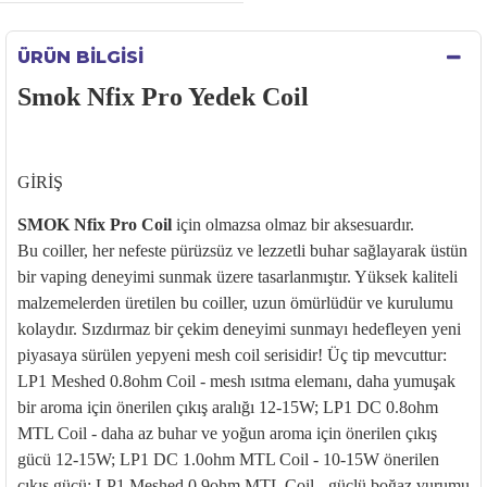
ÜRÜN BILGISI
Smok Nfix Pro Yedek Coil
G
İRİŞ
SMOK
Nfix
Pro Coil
i
çin olmazsa olmaz bir aksesuard
ır.
Bu
coiller
, her nefeste p
ürüzsüz ve lezzetli buhar sa
ğlayarak
üstün
bir vaping deneyimi sunmak üzere tasarlanm
ıştır. Y
üksek kaliteli
malzemelerden üretilen bu
coiller
, uzun ömürlüdür ve kurulumu
kolayd
ır. Sızdırmaz bir çekim deneyimi sunmayı hedefleyen yeni
piyasaya s
ürülen yepyeni mesh coil serisidir! Üç tip mevcuttur:
LP1 Meshed 0.8ohm Coil - mesh
ısıtma elemanı, daha yumuşak
bir aroma i
çin önerilen ç
ıkış aralığı 12-15W; LP1 DC 0.8ohm
MTL Coil - daha az buhar ve yoğun aroma i
çin önerilen ç
ıkış
g
ücü 12-15W; LP1 DC 1.0ohm MTL Coil - 10-15W önerilen
ç
ıkış g
ücü; LP1 Meshed 0.9ohm MTL Coil - güçlü bo
ğaz vurumu