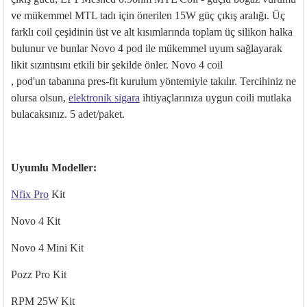
ve m
ükemmel MTL tad
ı i
çin önerilen 15W güç ç
ıkış aralığı.
Üç
farkl
ı coil
çe
şidinin
üst ve alt k
ısımlarında toplam
üç silikon halka
bulunur ve bunlar Novo 4 pod ile mükemmel uyum sa
ğlayarak
likit sızıntısını etkili bir şekilde
önler. Novo 4 coil
,
pod'un
taban
ına pres-fit kurulum y
öntemiyle tak
ılır. Tercihiniz ne
olursa olsun,
elektronik sigara
ihtiya
çlar
ınıza uygun
coili
mutlaka
bulacaksınız. 5 adet/paket.
Uyumlu Modeller:
Nfix
Pro
Kit
Novo
4 Kit
Novo
4 Mini Kit
Pozz
Pro Kit
RPM 25W Kit