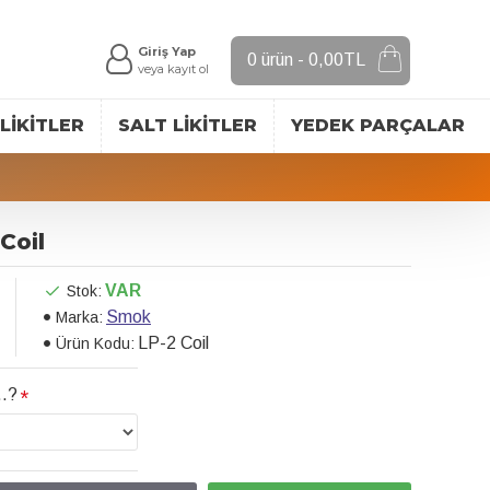
Giriş Yap
0 ürün - 0,00TL
veya kayıt ol
LIKITLER
SALT LIKITLER
YEDEK PARÇALAR
Coil
VAR
Stok:
Smok
Marka:
LP-2 Coil
Ürün Kodu:
..?