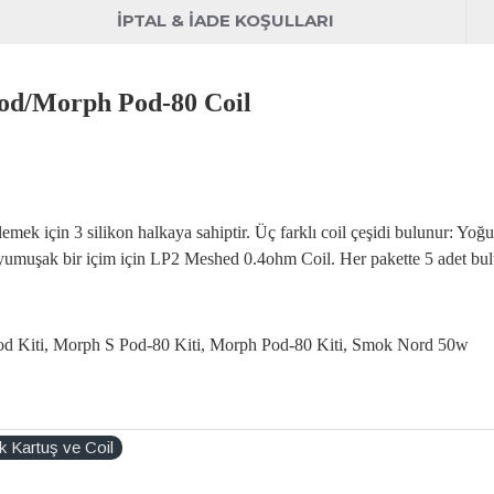
İPTAL & İADE KOŞULLARI
d/Morph Pod-80 Coil
ek için 3 silikon halkaya sahiptir. Üç farklı coil çeşidi bulunur: Y
yumuşak bir içim için LP2 Meshed 0.4ohm Coil. Her pakette 5 adet bul
od Kiti, Morph S Pod-80 Kiti, Morph Pod-80 Kiti, Smok Nord 50w
 Kartuş ve Coil