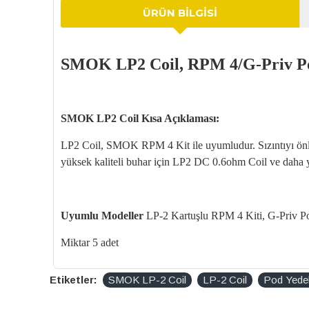
ÜRÜN BILGISI
SMOK LP2 Coil, RPM 4/G-Priv Po
SMOK LP2 Coil Kısa Açıklaması:
LP2 Coil, SMOK RPM 4 Kit ile uyumludur. Sızıntıyı önlem
yüksek kaliteli buhar için LP2 DC 0.6ohm Coil ve daha 
Uyumlu Modeller
LP-2 Kartuşlu RPM 4 Kiti, G-Priv P
Miktar 5 adet
Etiketler:
SMOK LP-2 Coil
LP-2 Coil
Pod Yedek