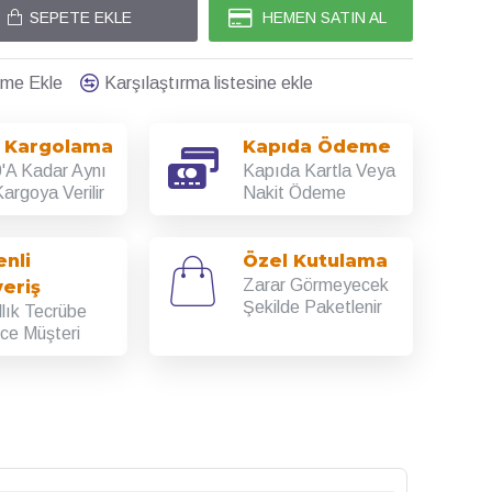
SEPETE EKLE
HEMEN SATIN AL
teme Ekle
Karşılaştırma listesine ekle
ı Kargolama
Kapıda Ödeme
'A Kadar Aynı
Kapıda Kartla Veya
argoya Verilir
Nakit Ödeme
nli
Özel Kutulama
Zarar Görmeyecek
veriş
Şekilde Paketlenir
llık Tecrübe
rce Müşteri