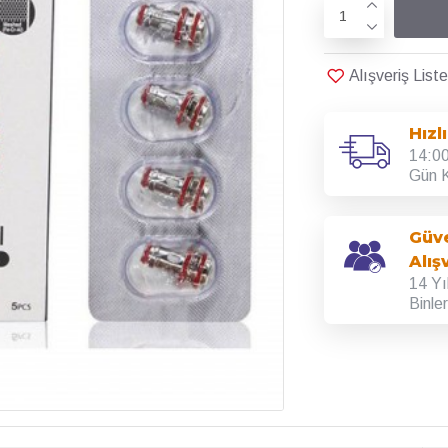
Alışveriş Lis
Hızl
14:00
Gün K
Güve
Alış
14 Yı
Binle