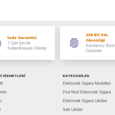
256 Bit SSL
İade Garantisi
Güvenliği
7 Gün İçin de
Kartlarınız Bizi
Kullanılmayan Üründe
Güvende
İ HİZMETLERİ
KATEGORİLER
İM
Elektronik Sigara Modelleri
erim
Pod Mod Elektronik Sigara
p
Elektronik Sigara Likitleri
l
Salt Likitler