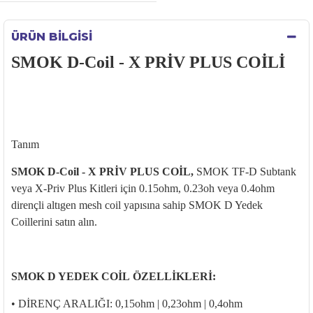
ÜRÜN BILGISI
SMOK D-Coil - X PRİV PLUS COİLİ
Tanım
SMOK D-Coil - X PRİV PLUS COİL,
SMOK TF-D
Subtank
veya X-
Priv
Plus Kitleri i
çin 0.15ohm, 0.23oh veya 0.4ohm
dirençli alt
ıgen
mesh coil yap
ısına sahip SMOK D Yedek
Coillerini satın alın.
SMOK D YEDEK COİL
ÖZELL
İKLERİ:
• D
İREN
Ç ARALI
ĞI: 0,15ohm | 0,23ohm | 0,4ohm