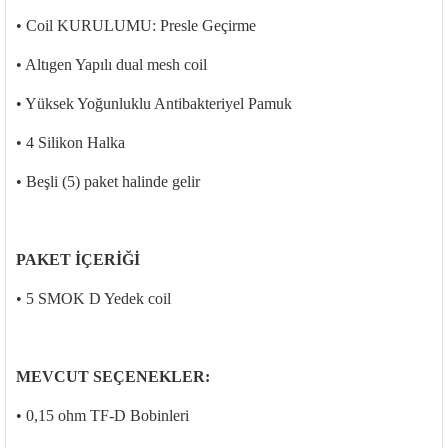
• Coil
KURULUMU: Presle Ge
çirme
• Alt
ıgen Yapılı
dual mesh
coil
• Y
üksek Yo
ğunluklu
Antibakteriyel
Pamuk
• 4 Silikon Halka
• Be
şli (5) paket halinde gelir
PAKET İÇERİĞİ
• 5 SMOK D Yedek
coil
MEVCUT SE
ÇENEKLER:
• 0,15 ohm TF-D Bobinleri