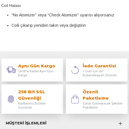
Coil Hatası
“No Atomizer” veya “Check Atomizer” uyarısı alıyorsanız
Coili çıkarıp yeniden takın veya değiştirin
Aynı Gün Kargo
İade Garantisi
14:00'a Kadar Aynı Gün
7 Gün İçin de
Kargo
Kullanılmayan Üründe
256 Bit SSL
Özenli
Güvenliği
Paketleme
Kartlarınız Bizimle
Zarar Görmeyecek Şekilde
Güvende
Paketlenir
MÜŞTERİ İŞLEMLERİ